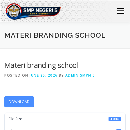
Skip
to
Menu
content
HOME
PROFIL
MATERI BRANDING SCHOOL
PROFIL SMP NEGERI 5 KOTA KEDIRI
INFO KEGIATAN
Materi branding school
POSTED ON
JUNE 25, 2026
BY
ADMIN SMPN 5
PERPUSTAKAAN
ADIWIYATA MANDIRI
LAYANAN KAMI
PROFESIONALISME SDM
SIPPN
DOWNLOAD
File Size
4.00 KB
LAPOR LAYANAN ASPIRASI