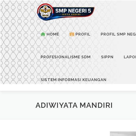
Skip
to
content
HOME
PROFIL
PROFIL SMP NEG
PROFESIONALISME SDM
SIPPN
LAPO
SISTEM INFORMASI KEUANGAN
ADIWIYATA MANDIRI