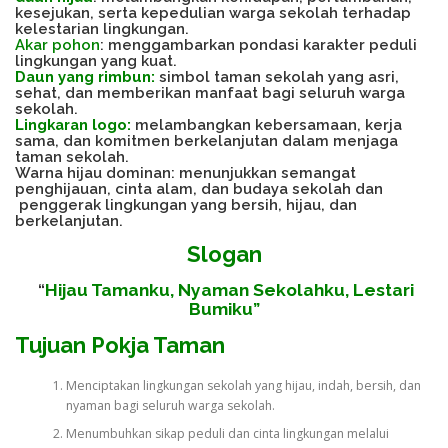
kesejukan, serta kepedulian warga sekolah terhadap
kelestarian lingkungan.
SURVEY TINGKAT KEPUASAN
Akar pohon
: menggambarkan pondasi karakter peduli
lingkungan yang kuat.
Daun yang rimbun:
simbol taman sekolah yang asri,
sehat, dan memberikan manfaat bagi seluruh warga
sekolah.
LAYANAN INFORMASI & ASPIRASI SISWA
Lingkaran logo:
melambangkan kebersamaan, kerja
sama, dan komitmen berkelanjutan dalam menjaga
taman sekolah.
Warna hijau dominan: menunjukkan semangat
penghijauan, cinta alam, dan budaya sekolah dan
SISTEM INFORMASI KEUANGAN
penggerak lingkungan yang bersih, hijau, dan
berkelanjutan.
Slogan
“
Hijau Tamanku, Nyaman Sekolahku, Lestari
Bumiku”
Tujuan Pokja Taman
Menciptakan lingkungan sekolah yang hijau, indah, bersih, dan
nyaman bagi seluruh warga sekolah.
Menumbuhkan sikap peduli dan cinta lingkungan melalui