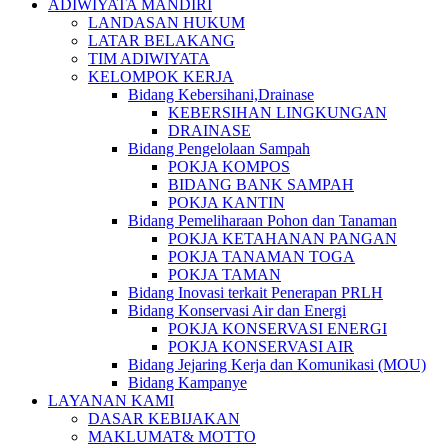
ADIWIYATA MANDIRI
LANDASAN HUKUM
LATAR BELAKANG
TIM ADIWIYATA
KELOMPOK KERJA
Bidang Kebersihani,Drainase
KEBERSIHAN LINGKUNGAN
DRAINASE
Bidang Pengelolaan Sampah
POKJA KOMPOS
BIDANG BANK SAMPAH
POKJA KANTIN
Bidang Pemeliharaan Pohon dan Tanaman
POKJA KETAHANAN PANGAN
POKJA TANAMAN TOGA
POKJA TAMAN
Bidang Inovasi terkait Penerapan PRLH
Bidang Konservasi Air dan Energi
POKJA KONSERVASI ENERGI
POKJA KONSERVASI AIR
Bidang Jejaring Kerja dan Komunikasi (MOU)
Bidang Kampanye
LAYANAN KAMI
DASAR KEBIJAKAN
MAKLUMAT& MOTTO