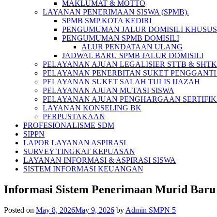
MAKLUMAT & MOTTO
LAYANAN PENERIMAAN SISWA (SPMB).
SPMB SMP KOTA KEDIRI
PENGUMUMAN JALUR DOMISILI KHUSUS
PENGUMUMAN SPMB DOMISILI
ALUR PENDATAAN ULANG
JADWAL BARU SPMB JALUR DOMISILI
PELAYANAN AJUAN LEGALISIER STTB & SHT
PELAYANAN PENERBITAN SUKET PENGGANTI 
PELAYANAN SUKET SALAH TULIS IJAZAH
PELAYANAN AJUAN MUTASI SISWA
PELAYANAN AJUAN PENGHARGAAN SERTIFIK
LAYANAN KONSELING BK
PERPUSTAKAAN
PROFESIONALISME SDM
SIPPN
LAPOR LAYANAN ASPIRASI
SURVEY TINGKAT KEPUASAN
LAYANAN INFORMASI & ASPIRASI SISWA
SISTEM INFORMASI KEUANGAN
Informasi Sistem Penerimaan Murid Bar
Posted on
May 8, 2026
May 9, 2026
by
Admin SMPN 5