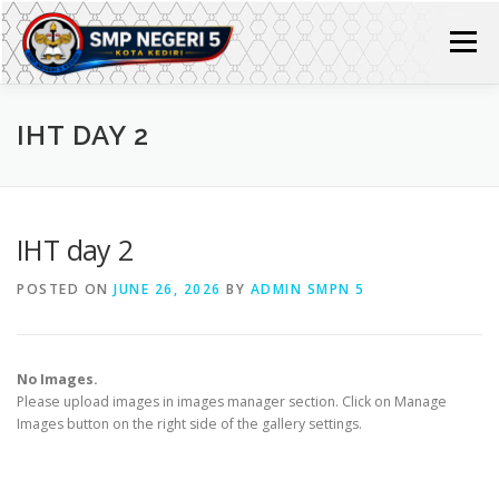
Skip
to
Menu
content
HOME
PROFIL
IHT DAY 2
PROFIL SMP NEGERI 5 KOTA KEDIRI
INFO KEGIATAN
IHT day 2
POSTED ON
JUNE 26, 2026
BY
ADMIN SMPN 5
PERPUSTAKAAN
ADIWIYATA MANDIRI
LAYANAN KAMI
PROFESIONALISME SDM
SIPPN
No Images.
Please upload images in images manager section. Click on Manage
Images button on the right side of the gallery settings.
LAPOR LAYANAN ASPIRASI