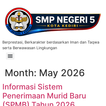
Berprestasi, Berkarakter berdasarkan Iman dan Taqwa
serta Berwawasan Lingkungan
PELAYANAN PENERBITAN SUKET PENGGANTI IJAZAHI
PELAYANAN AJUAN PENGHARGAAN SERTIFIKAT & PIAGAM
Month:
May 2026
Informasi Sistem
Penerimaan Murid Baru
(SPMB) Tahun 2026